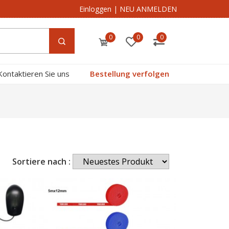
Einloggen
|
NEU ANMELDEN
0
0
0
Kontaktieren Sie uns
Bestellung verfolgen
Sortiere nach :