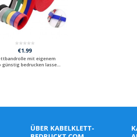
€1.99
ettbandrolle mit eigenem
 günstig bedrucken lasse...
Individuelles
Angebot anfordern
ÜBER KABELKLETT-
K
BEDRUCKT.COM
A